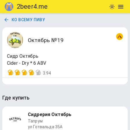
2beer4.me
КО ВСЕМУ ПИВУ
Октябрь №19
Сидр Октябрь
Cider - Dry * 6 ABV
3.94
Где купить
Сидрерия Октябрь
Тапрум
ул Готвальда 35А