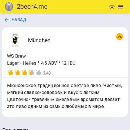
2beer4.me
НАЗАД
München
WS Brew
Lager - Helles * 4.5 ABV * 12 IBU
3.49
Мюнхенское традиционное светлое пиво. Чистый,
мягкий сладко-солодовый вкус с лёгким
цветочно- травяным хмелевым ароматом делает
это пиво одним из самых любимых в мире.