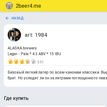
2beer4.me
НАЗАД
art: 1984
ALASKA brewery
Lager - Pale * 4.3 ABV * 15 IBU
3.51
Базовый легкий лагер по всем канонам классики. Выр
брат. Но уследит ли он за литрами поглощенного пи
Где купить