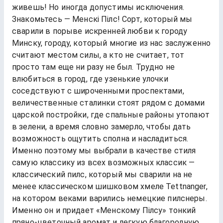
живешь! Но иногда допустимы исключения.
Знакомьтесь — Менскi Пiлс! Сорт, который мы
сварили в порыве искренней любви к городу
Минску, городу, который многие из нас заслуженно
считают местом силы, а кто не считает, тот
просто там еще ни разу не был. Трудно не
влюбиться в город, где узенькие улочки
соседствуют с широченными проспектами,
величественные сталинки стоят рядом с домами
царской постройки, где спальные районы утопают
в зелени, а время словно замерло, чтобы дать
возможность ощутить сполна и насладиться.
Именно поэтому мы выбрали в качестве стиля
самую классику из всех возможных классик —
классический пилс, который мы сварили на не
менее классическом шишковом хмеле Tettnanger,
на котором веками варились немецкие пилснеры.
Именно он и придает «Менскому Пiлсу» тонкий
пряно-цветочный аромат и легкую благородную