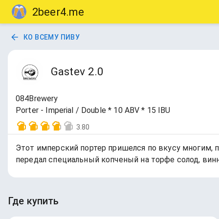
2beer4.me
КО ВСЕМУ ПИВУ
Gastev 2.0
084Brewery
Porter - Imperial / Double * 10 ABV * 15 IBU
3.80
Этот имперский портер пришелся по вкусу многим, п
передал специальный копченый на торфе солод, винн
Где купить