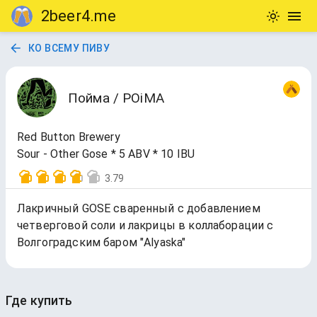
2beer4.me
КО ВСЕМУ ПИВУ
Пойма / POiMA
Red Button Brewery
Sour - Other Gose * 5 ABV * 10 IBU
3.79
Лакричный GOSE сваренный с добавлением
четверговой соли и лакрицы в коллаборации с
Волгоградским баром "Alyaska"
Где купить