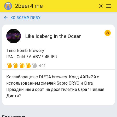
2beer4.me
КО ВСЕМУ ПИВУ
Like Iceberg In the Ocean
Time Bomb Brewery
IPA - Cold * 6 ABV * 45 IBU
4.01
Коллаборация с DIETA brewery. Колд АйПиЭй с
использованием хмелей Sabro CRYO и Citra.
Праздничный сорт на десятилетие бара "Пивная
Диета"!