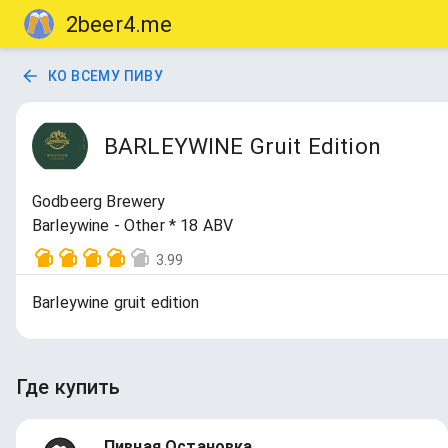
2beer4.me
КО ВСЕМУ ПИВУ
BARLEYWINE Gruit Edition
Godbeerg Brewery
Barleywine - Other * 18 ABV
3.99
Barleywine gruit edition
Где купить
Пивная Остановка