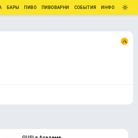
А
БАРЫ
ПИВО
ПИВОВАРНИ
СОБЫТИЯ
ИНФО
GUSI в Академе