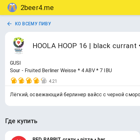
2beer4.me
КО ВСЕМУ ПИВУ
HOOLA HOOP 16 | black currant •
GUSI
Sour - Fruited Berliner Weisse * 4 ABV * 7 IBU
4.21
Лёгкий, освежающий берлинер вайcс с черной сморо
Где купить
RED RABBIT crazy • pizza • bar