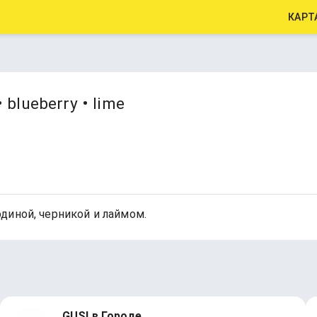
КАРТ
 blueberry • lime
диной, черникой и лаймом.
GUSI в Городе