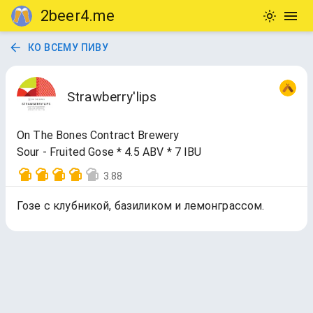
2beer4.me
КО ВСЕМУ ПИВУ
Strawberry'lips
On The Bones Contract Brewery
Sour - Fruited Gose * 4.5 ABV * 7 IBU
3.88
Гозе с клубникой, базиликом и лемонграссом.