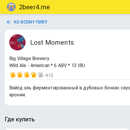
2beer4.me
КО ВСЕМУ ПИВУ
Lost Moments
Big Village Brewery
Wild Ale - American * 6 ABV * 13 IBU
4.12
Вайлд эль ферментированный в дубовых бочках сауэ
аронии.
Где купить