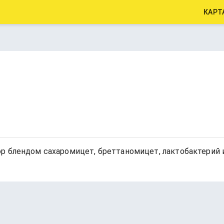
КАРТ
р блендом сахаромицет, бреттаномицет, лактобактерий