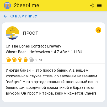
2beer4.me
КО ВСЕМУ ПИВУ
ПРОСТ!
On The Bones Contract Brewery
Wheat Beer - Hefeweizen * 4.7 ABV * 11 IBU
3.78
Иногда банан — это просто банан. А в нашем
кэжуальном случае стиль со звучным названием
"вайцен" — это ортодоксальный пшеничный эль с
бананово-гвоздичной ароматикой и бархатным
вкусом. Он прост и таков, каким кажется. Cheers