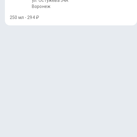
ул. Остужева 54А
Воронеж
250 мл - 294 ₽