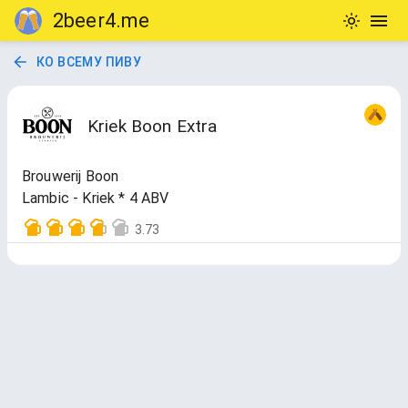
2beer4.me
КО ВСЕМУ ПИВУ
Kriek Boon Extra
Brouwerij Boon
Lambic - Kriek * 4 ABV
3.73