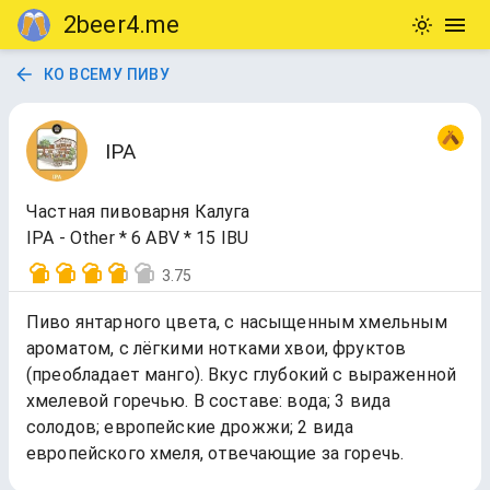
2beer4.me
КО ВСЕМУ ПИВУ
IPA
Частная пивоварня Калуга
IPA - Other * 6 ABV * 15 IBU
3.75
Пиво янтарного цвета, с насыщенным хмельным
ароматом, с лёгкими нотками хвои, фруктов
(преобладает манго). Вкус глубокий с выраженной
хмелевой горечью. В составе: вода; 3 вида
солодов; европейские дрожжи; 2 вида
европейского хмеля, отвечающие за горечь.