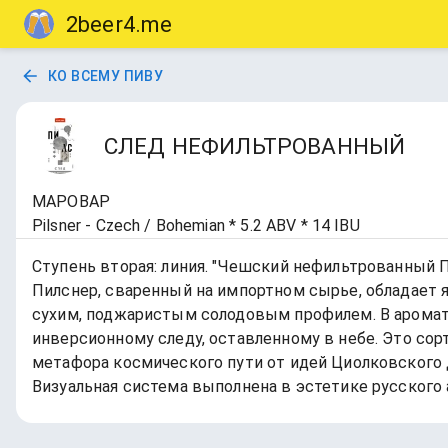
2beer4.me
КО ВСЕМУ ПИВУ
СЛЕД НЕФИЛЬТРОВАННЫЙ
МАРОВАР
Pilsner - Czech / Bohemian * 5.2 ABV * 14 IBU
Ступень вторая: линия. "Чешский нефильтрованный П
Пилснер, сваренный на импортном сырье, обладает я
сухим, поджаристым солодовым профилем. В аромате
инверсионному следу, оставленному в небе. Это сорт
метафора космического пути от идей Циолковского до
Визуальная система выполнена в эстетике русского