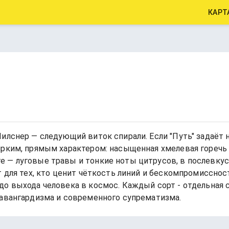
КАРТ
илснер — следующий виток спирали. Если "Путь" задаёт 
рким, прямым характером: насыщенная хмелевая горечь б
 — луговые травы и тонкие ноты цитрусов, в послевкус
 для тех, кто ценит чёткость линий и бескомпромиссност
 выхода человека в космос. Каждый сорт - отдельная сту
 авангардизма и современного супрематизма.