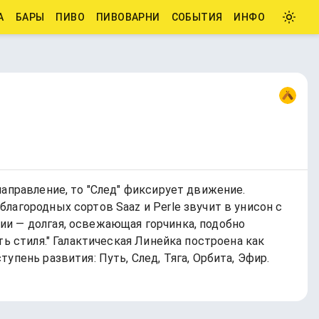
А
БАРЫ
ПИВО
ПИВОВАРНИ
СОБЫТИЯ
ИНФО
направление, то "След" фиксирует движение.
лагородных сортов Saaz и Perle звучит в унисон с
ии — долгая, освежающая горчинка, подобно
ь стиля." Галактическая Линейка построена как
пень развития: Путь, След, Тяга, Орбита, Эфир.