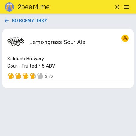
2beer4.me
КО ВСЕМУ ПИВУ
Lemongrass Sour Ale
Salden's Brewery
Sour - Fruited * 5 ABV
3.72