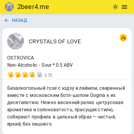
2beer4.me
НАЗАД
CRYSTALS OF LOVE
OSTROVICA
Non-Alcoholic - Sour * 0.5 ABV
3.75
Безалкогольный гозе с юдзу и лаймом, сваренный
вместе с московским ботл-шопом Dogma к их
десятилетию. Нежно весенний релиз: цитрусовая
ароматика и солоноватость, присущая стилю,
собирают профиль в цельный образ — чистый,
яркий, без лишнего.