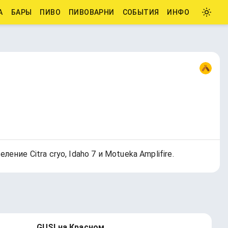
А
БАРЫ
ПИВО
ПИВОВАРНИ
СОБЫТИЯ
ИНФО
ие Citra cryo, Idaho 7 и Motueka Amplifire.
GUSI на Красном