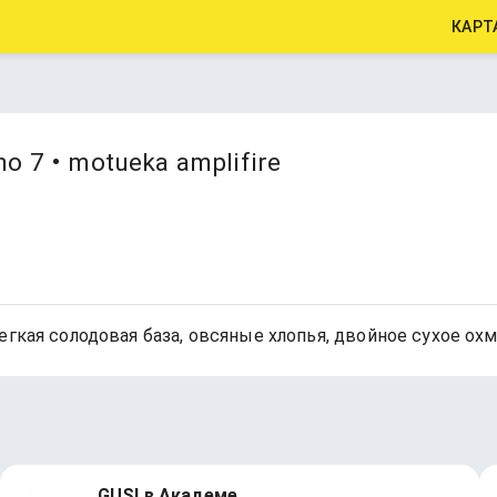
КАРТ
ho 7 • motueka amplifire
ая солодовая база, овсяные хлопья, двойное сухое охмелен
GUSI в Академе