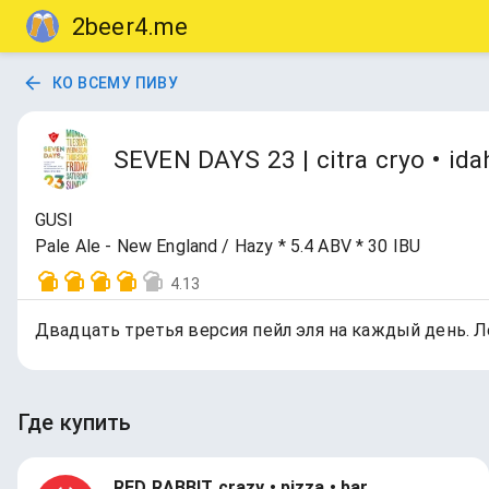
2beer4.me
КО ВСЕМУ ПИВУ
SEVEN DAYS 23 | citra cryo • ida
GUSI
Pale Ale - New England / Hazy * 5.4 ABV * 30 IBU
4.13
Двадцать третья версия пейл эля на каждый день. Легк
Где купить
RED RABBIT crazy • pizza • bar