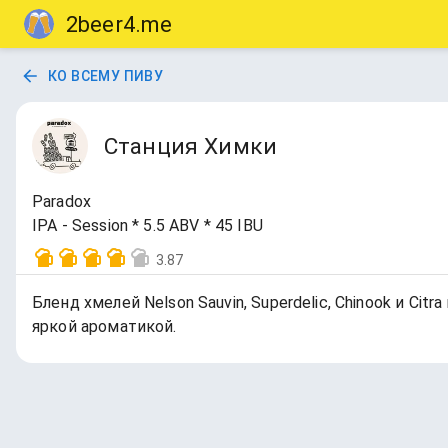
2beer4.me
КО ВСЕМУ ПИВУ
Станция Химки
Paradox
IPA - Session * 5.5 ABV * 45 IBU
3.87
Бленд хмелей Nelson Sauvin, Superdelic, Chinook и 
яркой ароматикой.