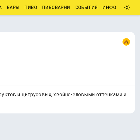
А
БАРЫ
ПИВО
ПИВОВАРНИ
СОБЫТИЯ
ИНФО
х фруктов и цитрусовых, хвойно-еловыми оттенками и