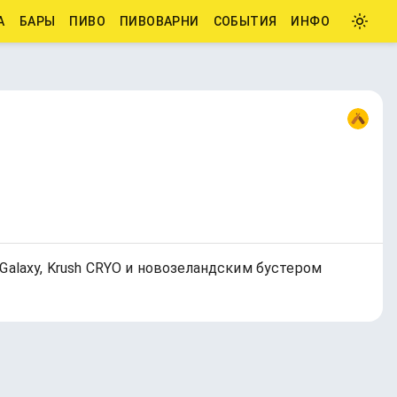
А
БАРЫ
ПИВО
ПИВОВАРНИ
СОБЫТИЯ
ИНФО
Galaxy, Krush CRYO и новозеландским бустером