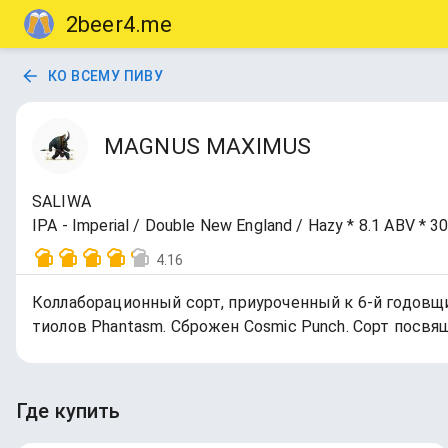
2beer4.me
КО ВСЕМУ ПИВУ
MAGNUS MAXIMUS
SALIWA
IPA - Imperial / Double New England / Hazy * 8.1 ABV * 3
4.16
Коллаборационный сорт, приуроченный к 6-й годовщи
тиолов Phantasm. Сброжен Cosmic Punch. Сорт посвя
Где купить