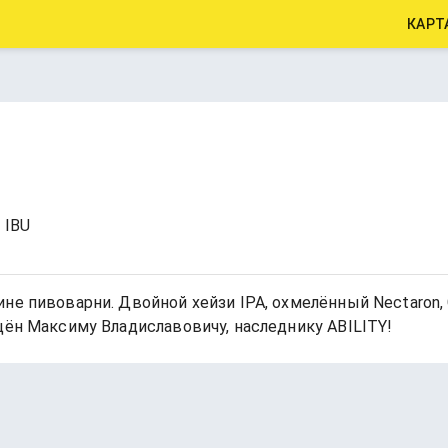
КАРТ
0 IBU
не пивоварни. Двойной хейзи IPA, охмелённый Nectaron, 
щён Максиму Владиславовичу, наследнику ABILITY!