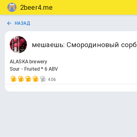
2beer4.me
НАЗАД
мешаешь: Смородиновый сорб
ALASKA brewery
Sour - Fruited * 6 ABV
4.06