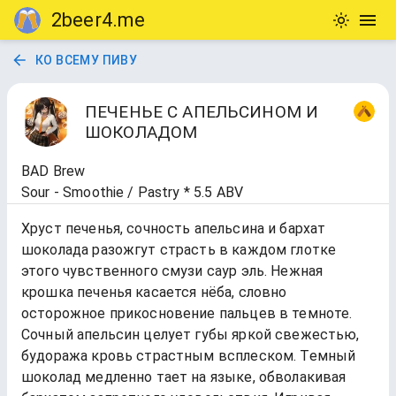
2beer4.me
КО ВСЕМУ ПИВУ
ПЕЧЕНЬЕ С АПЕЛЬСИНОМ И
ШОКОЛАДОМ
BAD Brew
Sour - Smoothie / Pastry * 5.5 ABV
Хруст печенья, сочность апельсина и бархат
шоколада разожгут страсть в каждом глотке
этого чувственного смузи саур эль. Нежная
крошка печенья касается нёба, словно
осторожное прикосновение пальцев в темноте.
Сочный апельсин целует губы яркой свежестью,
будоража кровь страстным всплеском. Темный
шоколад медленно тает на языке, обволакивая