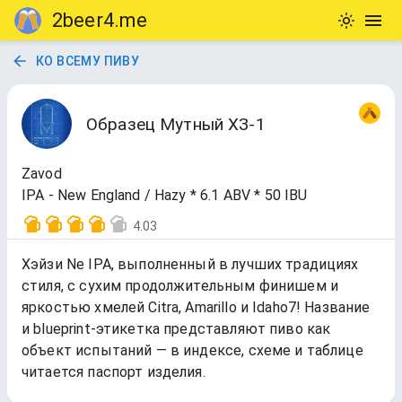
2beer4.me
КО ВСЕМУ ПИВУ
Образец Мутный ХЗ-1
Zavod
IPA - New England / Hazy * 6.1 ABV * 50 IBU
4.03
Хэйзи Ne IPA, выполненный в лучших традициях
стиля, с сухим продолжительным финишем и
яркостью хмелей Citra, Amarillo и Idaho7! Название
и blueprint-этикетка представляют пиво как
объект испытаний — в индексе, схеме и таблице
читается паспорт изделия.