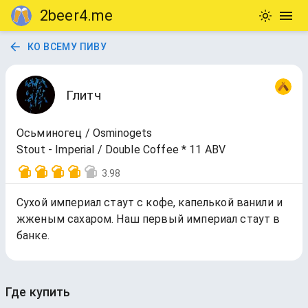
2beer4.me
КО ВСЕМУ ПИВУ
Глитч
Осьминогец / Osminogets
Stout - Imperial / Double Coffee * 11 ABV
3.98
Сухой империал стаут с кофе, капелькой ванили и
жженым сахаром. Наш первый империал стаут в
банке.
Где купить