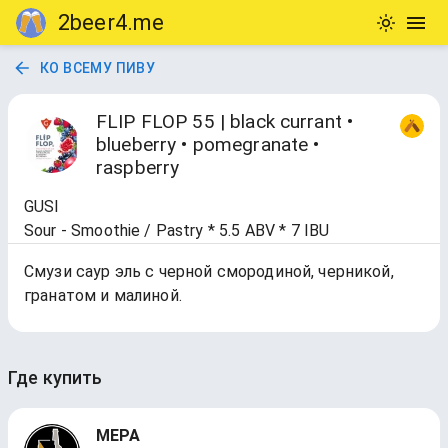
2beer4.me
КО ВСЕМУ ПИВУ
FLIP FLOP 55 | black currant •
blueberry • pomegranate •
raspberry
GUSI
Sour - Smoothie / Pastry * 5.5 ABV * 7 IBU
Смузи саур эль с черной смородиной, черникой,
гранатом и малиной.
Где купить
МЕРА