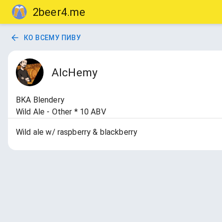
2beer4.me
КО ВСЕМУ ПИВУ
AlcHemy
BKA Blendery
Wild Ale - Other * 10 ABV
Wild ale w/ raspberry & blackberry