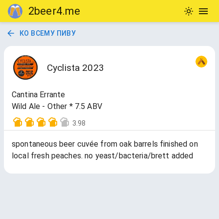
2beer4.me
КО ВСЕМУ ПИВУ
Cyclista 2023
Cantina Errante
Wild Ale - Other * 7.5 ABV
3.98
spontaneous beer cuvée from oak barrels finished on
local fresh peaches. no yeast/bacteria/brett added