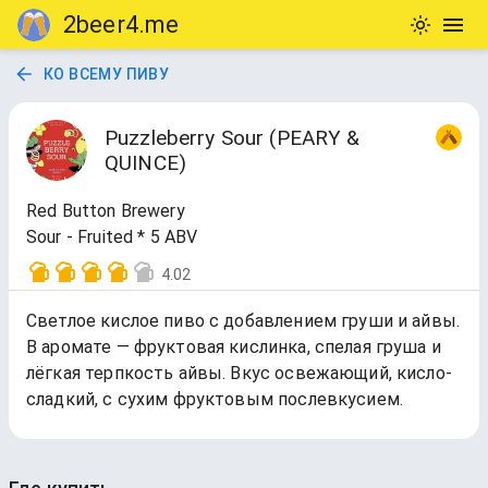
2beer4.me
КО ВСЕМУ ПИВУ
Puzzleberry Sour (PEARY &
QUINCE)
Red Button Brewery
Sour - Fruited * 5 ABV
4.02
Светлое кислое пиво с добавлением груши и айвы.
В аромате — фруктовая кислинка, спелая груша и
лёгкая терпкость айвы. Вкус освежающий, кисло-
сладкий, с сухим фруктовым послевкусием.