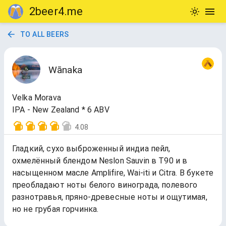
2beer4.me
TO ALL BEERS
Wānaka
Velka Morava
IPA - New Zealand * 6 ABV
4.08
Гладкий, сухо выброженный индиа пейл,
охмелённый блендом Neslon Sauvin в Т90 и в
насыщенном масле Amplifire, Wai-iti и Citra. В букете
преобладают ноты белого винограда, полевого
разнотравья, пряно-древесные ноты и ощутимая,
но не грубая горчинка.