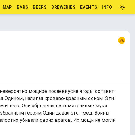
MAP
BARS
BEERS
BREWERIES
EVENTS
INFO
 невероятно мощное послевкусие ягоды оставит
ая Одином, налитая кроваво-красным соком. Эти
м и тело. Они обречены на томительные муки
избранным героям Один давал этот мед. Воины
алостно убивали своих врагов. Их мощи не могли