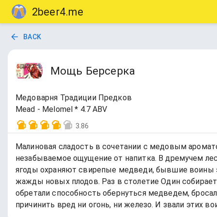
2beer4.me
BACK
Мощь Берсерка
Медоварня Традиции Предков
Mead - Melomel * 4.7 ABV
3.86
Малиновая сладость в сочетании с медовым аромат
незабываемое ощущение от напитка. В дремучем лес
ягоды охраняют свирепые медведи, бывшие воины эй
жажды новых плодов. Раз в столетие Один собирает 
обретали способность обернуться медведем, бросали
причинить вред ни огонь, ни железо. И звали этих во