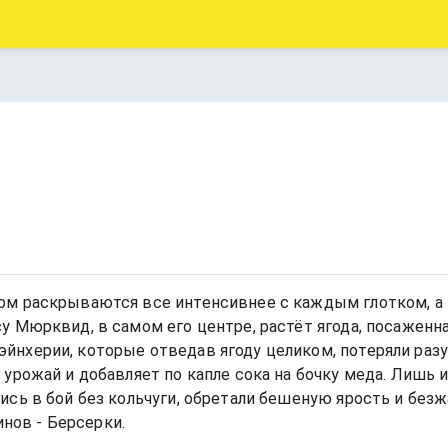
ом раскрываются все интенсивнее с каждым глотком, а
у Мюрквид, в самом его центре, растёт ягода, посаженн
нхерии, которые отведав ягоду целиком, потеряли разу
урожай и добавляет по капле сока на бочку меда. Лишь 
сь в бой без кольчуги, обретали бешеную ярость и безж
инов - Берсерки.