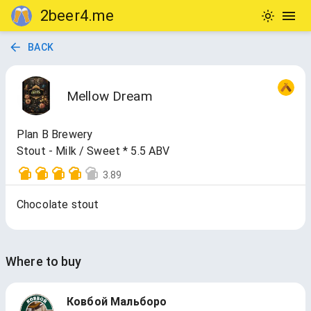
2beer4.me
BACK
Mellow Dream
Plan B Brewery
Stout - Milk / Sweet * 5.5 ABV
3.89
Chocolate stout
Where to buy
Ковбой Мальборо