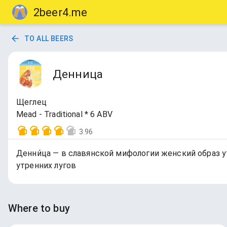
2beer4.me
TO ALL BEERS
Денница
Щеглец
Mead - Traditional * 6 ABV
3.96
Денни́ца — в славянской мифологии женский образ у
утренних лугов
Where to buy