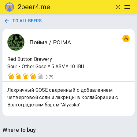
2beer4.me
TO ALL BEERS
Пойма / POiMA
Red Button Brewery
Sour - Other Gose * 5 ABV * 10 IBU
3.79
Лакричный GOSE сваренный с добавлением
четверговой соли и лакрицы в коллаборации с
Волгоградским баром "Alyaska"
Where to buy