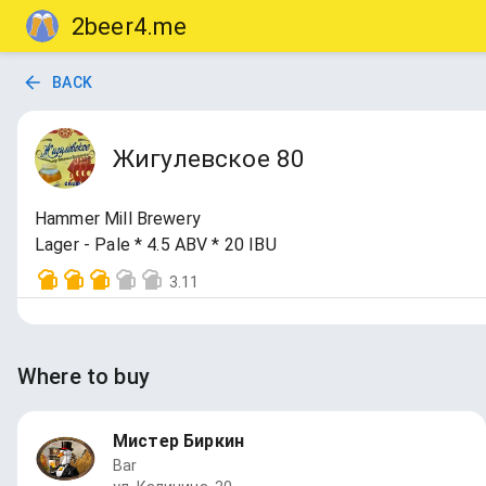
2beer4.me
BACK
Жигулевское 80
Hammer Mill Brewery
Lager - Pale * 4.5 ABV * 20 IBU
3.11
Where to buy
Мистер Биркин
Bar