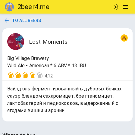
2beer4.me
TO ALL BEERS
Lost Moments
Big Village Brewery
Wild Ale - American * 6 ABV * 13 IBU
4.12
Вайлд эль ферментированный в дубовых бочках
сауэр блендом сахаромицет, бреттаномицет,
лактобактерий и педиококков, выдержанный с
ягодами вишни и аронии.