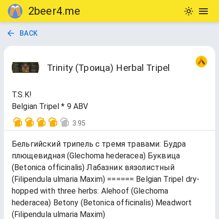
2beer4.me
BACK
Trinity (Троица) Herbal Tripel
T.S.K!
Belgian Tripel * 9 ABV
3.95
Бельгийский трипель с тремя травами: Будра
плющевидная (Glechoma hederacea) Буквица
(Betonica officinalis) Лабазник вязолистный
(Filipendula ulmaria Maxim) ====== Belgian Tripel dry-
hopped with three herbs: Alehoof (Glechoma
hederacea) Betony (Betonica officinalis) Meadwort
(Filipendula ulmaria Maxim)