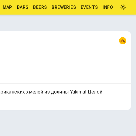
MAP
BARS
BEERS
BREWERIES
EVENTS
INFO
ериканских хмелей из долины Yakima! Целой