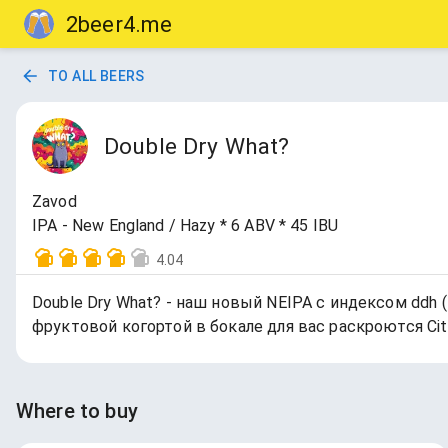
2beer4.me
TO ALL BEERS
Double Dry What?
Zavod
IPA - New England / Hazy * 6 ABV * 45 IBU
4.04
Double Dry What? - наш новый NEIPA с индексом ddh 
фруктовой когортой в бокале для вас раскроются Citra
Where to buy