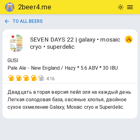
2beer4.me
TO ALL BEERS
SEVEN DAYS 22 | galaxy • mosaic
cryo • superdelic
GUSI
Pale Ale - New England / Hazy * 5.6 ABV * 30 IBU
4.16
Двадцать вторая версия пейл эля на каждый день.
Легкая солодовая база, овсяные хлопья, двойное
сухое охмеление Galaxy, Mosaic cryo и Superdelic.