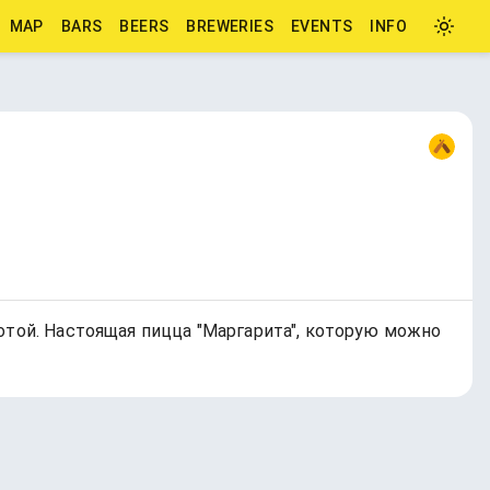
MAP
BARS
BEERS
BREWERIES
EVENTS
INFO
отой. Настоящая пицца "Маргарита", которую можно