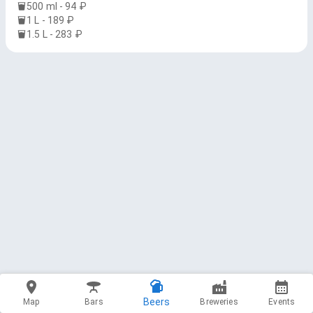
500 ml - 94 ₽
1 L - 189 ₽
1.5 L - 283 ₽
Beers
Map
Bars
Breweries
Events