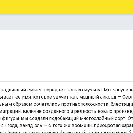
 подлинный смысл передает только музыка. Мы запуска
вает ее имя, которое звучит как мощный аккорд — Сер
льным образом сочетались противоположности: блестящий
эмиграции, величие созданного и редкость новых произве
й фигуры мы создали подобающий многослойный сорт. Это
1 года, вайлд эль — с того же времени, приобретая хара
рофиль с нотами темных фруктов, бренди, сладкой клубн