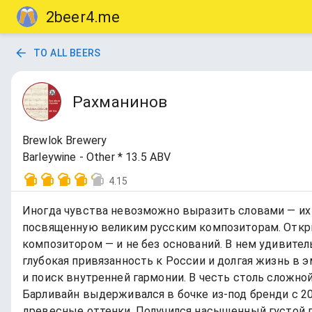
2beer4.me
TO ALL BEERS
Рахманинов
Brewlok Brewery
Barleywine - Other * 13.5 ABV
4.15
Иногда чувства невозможно выразить словами — их
посвященную великим русским композиторам. Откры
композитором — и не без оснований. В нем удивите
глубокая привязанность к России и долгая жизнь в 
и поиск внутренней гармонии. В честь столь сложно
Барливайн выдерживался в бочке из-под бренди с 202
древесные оттенки. Получился насыщенный густой п