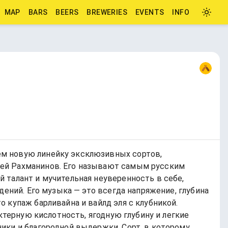
MAP
BARS
BEERS
BREWERIES
EVENTS
INFO
ем новую линейку эксклюзивных сортов,
гей Рахманинов. Его называют самым русским
 талант и мучительная неуверенность в себе,
дений. Его музыка — это всегда напряжение, глубина
 купаж барливайна и вайлд эля с клубникой.
ктерную кислотность, ягодную глубину и легкие
ики и благородной выдержки. Сорт, в которому