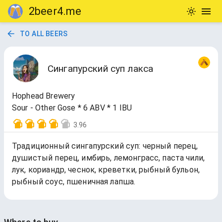
2beer4.me
TO ALL BEERS
Сингапурский суп лакса
Hophead Brewery
Sour - Other Gose * 6 ABV * 1 IBU
3.96
Традиционный сингапурский суп: черный перец,
душистый перец, имбирь, лемонграсс, паста чили,
лук, кориандр, чеснок, креветки, рыбный бульон,
рыбный соус, пшеничная лапша.