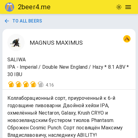
2beer4.me
TO ALL BEERS
MAGNUS MAXIMUS
SALIWA
IPA - Imperial / Double New England / Hazy * 8.1 ABV *
30 IBU
4.16
Коллаборационный сорт, приуроченный к 6-й
годовщине пивоварни. Двойной хейзи IPA,
охмелённый Nectaron, Galaxy, Krush CRYO и
новозеландским бустером тиолов Phantasm.
Сброжен Cosmic Punch. Сорт посвящён Максиму
Владиславовичу, наследнику ABILITY!