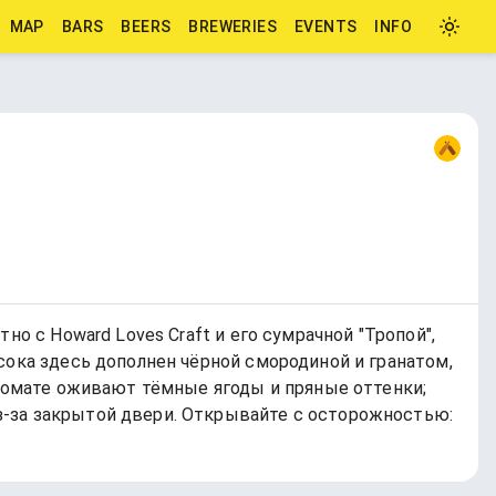
MAP
BARS
BEERS
BREWERIES
EVENTS
INFO
о с Howard Loves Craft и его сумрачной "Тропой",
сока здесь дополнен чёрной смородиной и гранатом,
аромате оживают тёмные ягоды и пряные оттенки;
з-за закрытой двери. Открывайте с осторожностью: