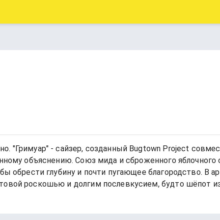
 "Гримуар" - сайзер, созданный Bugtown Project совместн
енному объяснению. Союз мида и сброженного яблочного 
обы обрести глубину и почти пугающее благородство. В 
товой роскошью и долгим послевкусием, будто шёпот и