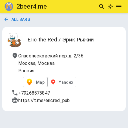
2beer4.me
ALL BARS
Eric the Red / Эрик Рыжий
Спасопесковский пер.,д. 2/36
Москва, Москва
Россия
Map
Yandex
+79268575847
https://t.me/ericred_pub