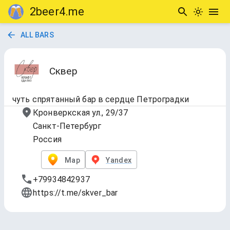
2beer4.me
ALL BARS
Сквер
чуть спрятанный бар в сердце Петроградки
Кронверкская ул., 29/37
Санкт-Петербург
Россия
Map
Yandex
+79934842937
https://t.me/skver_bar