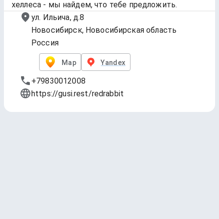
хеллеса - мы найдем, что тебе предложить.
ул. Ильича, д.8
Новосибирск, Новосибирская область
Россия
Map
Yandex
+79830012008
https://gusi.rest/redrabbit
BEER НА КРАНЕ
3 drinks
Банки GUSI
34 drinks