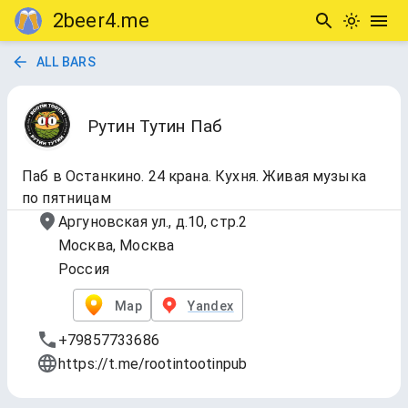
2beer4.me
ALL BARS
Рутин Тутин Паб
Паб в Останкино. 24 крана. Кухня. Живая музыка
по пятницам
Аргуновская ул., д.10, стр.2
Москва, Москва
Россия
Map
Yandex
+79857733686
https://t.me/rootintootinpub