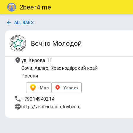
2beer4.me
ALL BARS
Вечно Молодой
ул. Кирова 11
Сочи, Адлер, Краснода́рский край
Россия
Map
Yandex
+79014940214
http://vechnomolodoybar.ru